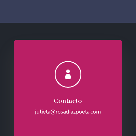

Contacto
julieta@rosadiazpoeta.com