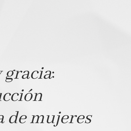
 gracia
:
ucción
a de mujeres