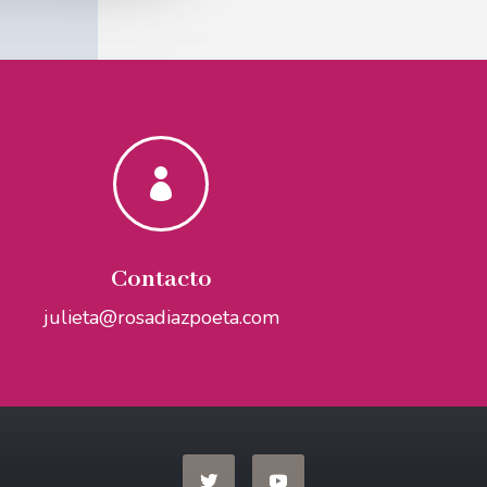

Contacto
julieta@rosadiazpoeta.com